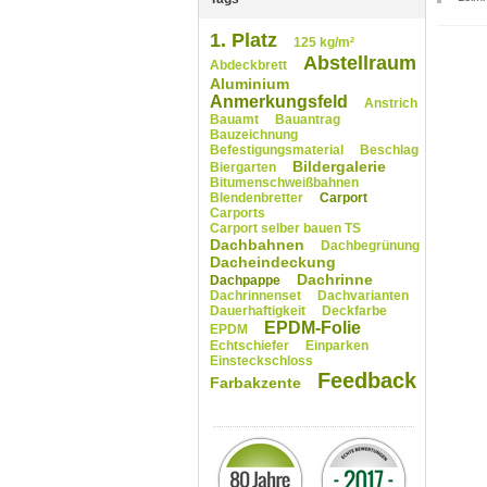
1. Platz
125 kg/m²
Abstellraum
Abdeckbrett
Aluminium
Anmerkungsfeld
Anstrich
Bauamt
Bauantrag
Bauzeichnung
Befestigungsmaterial
Beschlag
Bildergalerie
Biergarten
Bitumenschweißbahnen
Blendenbretter
Carport
Carports
Carport selber bauen TS
Dachbahnen
Dachbegrünung
Dacheindeckung
Dachrinne
Dachpappe
Dachrinnenset
Dachvarianten
Dauerhaftigkeit
Deckfarbe
EPDM-Folie
EPDM
Echtschiefer
Einparken
Einsteckschloss
Feedback
Farbakzente