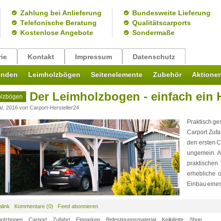
Zahlung bei Anlieferung
Bundesweite Lieferung
Telefonische Beratung
Qualitätscarports
Kostenlose Angebote
Sondermaße
rie
Kontakt
Impressum
Datenschutz
enden
Leimholzbögen
Seitenelemente
Zubehör
Aktione
Der Leimholzbogen - einfach ein 
olzbögen
ar, 2016
von
Carport-Hersteller24
Praktisch ge
Carport Zufa
den ersten C
ungemein. Al
praktischen 
erhebliche o
Einbau eines
link
Kommentare (0)
Feed abonnieren
holzbogen
Carport
Zufahrt
Einparken
Befestigungsmaterial
Keilpfette
Shop