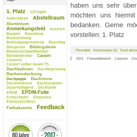
haben uns sehr über 
1. Platz
125 kg/m²
möchten uns hiermit
Abstellraum
Abdeckbrett
Aluminium
bedanken. Gerne möch
Anmerkungsfeld
Anstrich
vorstellen: 1. Platz
Bauamt
Bauantrag
Bauzeichnung
Befestigungsmaterial
Beschlag
Bildergalerie
Biergarten
Permalink
Kommentare (0)
Feed abonn
Bitumenschweißbahnen
Blendenbretter
Carport
2021
Fotowettbewerb
Carports
Gew
Carports
Carport selber bauen TS
Dachbahnen
Dachbegrünung
Dacheindeckung
Dachrinne
Dachpappe
Dachrinnenset
Dachvarianten
Dauerhaftigkeit
Deckfarbe
EPDM-Folie
EPDM
Echtschiefer
Einparken
Einsteckschloss
Feedback
Farbakzente