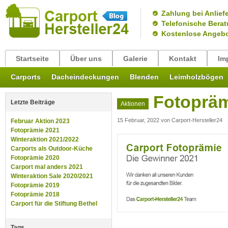
Zahlung bei Anlief
Telefonische Bera
Kostenlose Angeb
Startseite
Über uns
Galerie
Kontakt
Im
Carports
Dacheindeckungen
Blenden
Leimholzbögen
Fotopräm
Letzte Beiträge
Aktionen
15 Februar, 2022
von
Carport-Hersteller24
Februar Aktion 2023
Fotoprämie 2021
Winteraktion 2021/2022
Carports als Outdoor-Küche
Fotoprämie 2020
Carport mal anders 2021
Winteraktion Sale 2020/2021
Fotoprämie 2019
Fotoprämie 2018
Carport für die Stiftung Bethel
Tags